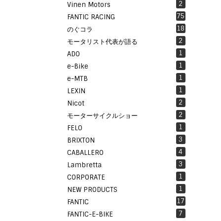
2
Vinen Motors
75
FANTIC RACING
18
のぐコラ
2
モータリスト代表が語る
1
ADO
1
e-Bike
1
e-MTB
1
LEXIN
2
Nicot
2
モーターサイクルショー
1
FELO
3
BRIXTON
4
CABALLERO
3
Lambretta
1
CORPORATE
1
NEW PRODUCTS
17
FANTIC
7
FANTIC-E-BIKE