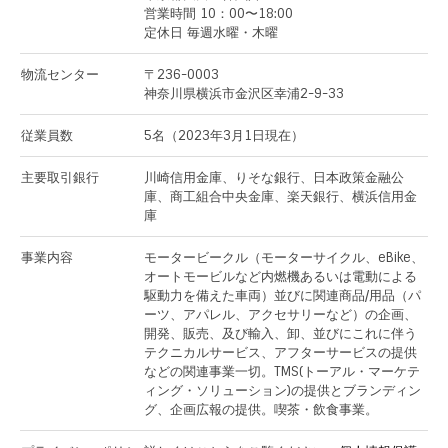
営業時間 10：00〜18:00
定休日 毎週水曜・木曜
物流センター
〒236-0003
神奈川県横浜市金沢区幸浦2-9-33
従業員数
5名（2023年3月1日現在）
主要取引銀行
川崎信用金庫、りそな銀行、日本政策金融公
庫、商工組合中央金庫、楽天銀行、横浜信用金
庫
事業内容
モータービークル（モーターサイクル、eBike、
オートモービルなど内燃機あるいは電動による
駆動力を備えた車両）並びに関連商品/用品（パ
ーツ、アパレル、アクセサリーなど）の企画、
開発、販売、及び輸入、卸、並びにこれに伴う
テクニカルサービス、アフターサービスの提供
などの関連事業一切。TMS(トーアル・マーケテ
ィング・ソリューション)の提供とブランディン
グ、企画広報の提供。喫茶・飲食事業。