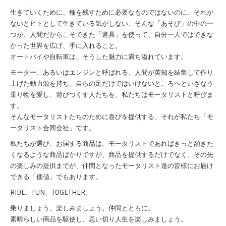
生きていくために、種を残すために必要なものではないのに、それが
ないとヒトとして生きている気がしない、そんな「あそび」の中の一
つが、人間だからこそできた「道具」を使って、自分一人ではできな
かった世界を広げ、手に入れること。
オートバイや自転車は、そうした魅力に満ち溢れています。
モーター、あるいはエンジンと呼ばれる、人間が英知を結集して作り
上げた動力源を持ち、自らの足だけではいけないところへといざなう
乗り物を愛し、遊びつくす人たちを、私たちはモータリストと呼びま
す。
そんなモータリストたちのために喜びを提供する、それが私たち「モ
ータリスト合同会社」です。
私たちが選び、お届する商品は、モータリストであればきっと頷きた
くなるような商品ばかりですが、商品を提供するだけでなく、その先
の楽しみの提供までが、仲間となったモータリスト達の皆様にお届け
できる「価値」でもあります。
RIDE、FUN、TOGETHER。
乗りましょう。楽しみましょう。仲間とともに。
素晴らしい商品を駆使し、思い切り人生を楽しみましょう。