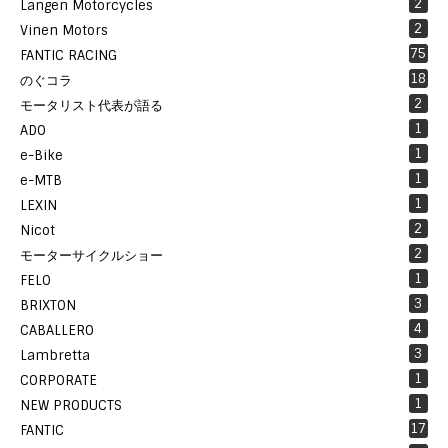
2
Langen Motorcycles
2
Vinen Motors
75
FANTIC RACING
18
のぐコラ
2
モータリスト代表が語る
1
ADO
1
e-Bike
1
e-MTB
1
LEXIN
2
Nicot
2
モーターサイクルショー
1
FELO
3
BRIXTON
4
CABALLERO
3
Lambretta
1
CORPORATE
1
NEW PRODUCTS
17
FANTIC