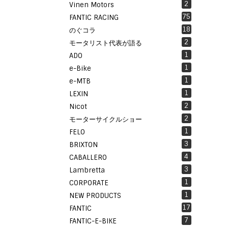
2
Vinen Motors
75
FANTIC RACING
18
のぐコラ
2
モータリスト代表が語る
1
ADO
1
e-Bike
1
e-MTB
1
LEXIN
2
Nicot
2
モーターサイクルショー
1
FELO
3
BRIXTON
4
CABALLERO
3
Lambretta
1
CORPORATE
1
NEW PRODUCTS
17
FANTIC
7
FANTIC-E-BIKE