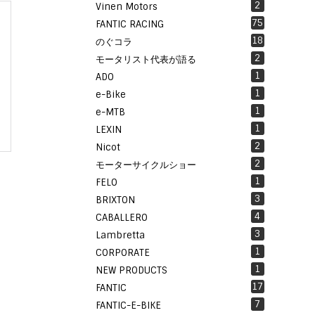
2
Vinen Motors
75
FANTIC RACING
18
のぐコラ
2
モータリスト代表が語る
1
ADO
1
e-Bike
1
e-MTB
1
LEXIN
2
Nicot
2
モーターサイクルショー
1
FELO
3
BRIXTON
4
CABALLERO
3
Lambretta
1
CORPORATE
1
NEW PRODUCTS
17
FANTIC
7
FANTIC-E-BIKE