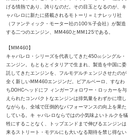
げる情熱であり、誇りなのだ。その目玉となるのが、キ
ャバレロに新たに搭載されるモトーリ＝ミナレッリ社
（ファンティック・モーター社の100％子会社）が製造
する二つのエンジン、MM460とMM125である。
【MM460】
キャバレロ・シリーズを代表してきた450㏄シングル・
エンジン。もともとイタリアで生まれ、製造を中国に委
託してきたエンジンを、フルモデルチェンジさせたのが
全く新しいMM460エンジンだ。ビアルベーロ、すなわ
ちDOHCヘッドにフ ィンガーフォロワー・ロッカーを与
えられたコンパクトなエンジンは排気量をわずかに増し
ながらも、全域で圧倒的なパフォーマンスの向上を果た
している。キ ャバレロならではの小気味よいトルクを犠
牲にすることなく、トップエンドまで伸びるエンジンは
来るストリート・モデルにも大いなる期待を禁じ得ない