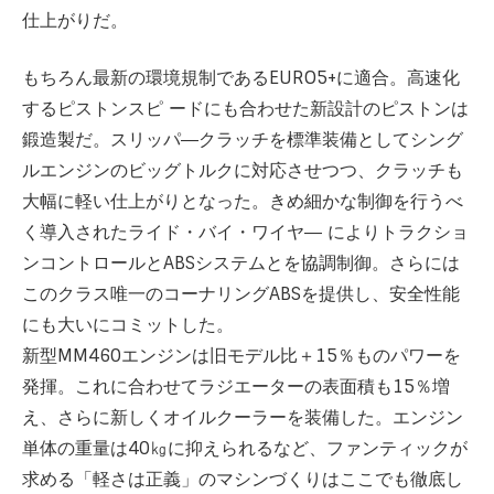
仕上がりだ。
もちろん最新の環境規制であるEURO5+に適合。高速化
するピストンスピ ードにも合わせた新設計のピストンは
鍛造製だ。スリッパ―クラッチを標準装備としてシング
ルエンジンのビッグトルクに対応させつつ、クラッチも
大幅に軽い仕上がりとなった。きめ細かな制御を行うべ
く導入されたライド・バイ・ワイヤ― によりトラクショ
ンコントロールとABSシステムとを協調制御。さらには
このクラス唯一のコーナリングABSを提供し、安全性能
にも大いにコミットした。
新型MM460エンジンは旧モデル比＋15％ものパワーを
発揮。これに合わせてラジエーターの表面積も15％増
え、さらに新しくオイルクーラーを装備した。エンジン
単体の重量は40㎏に抑えられるなど、ファンティックが
求める「軽さは正義」のマシンづくりはここでも徹底し