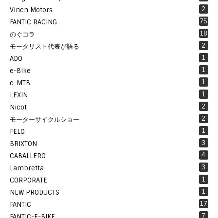
2
Vinen Motors
75
FANTIC RACING
18
のぐコラ
2
モータリスト代表が語る
1
ADO
1
e-Bike
1
e-MTB
1
LEXIN
2
Nicot
2
モーターサイクルショー
1
FELO
3
BRIXTON
4
CABALLERO
3
Lambretta
1
CORPORATE
1
NEW PRODUCTS
17
FANTIC
7
FANTIC-E-BIKE