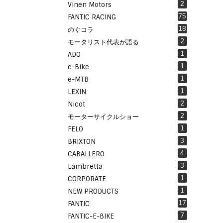
2
Vinen Motors
75
FANTIC RACING
18
のぐコラ
2
モータリスト代表が語る
1
ADO
1
e-Bike
1
e-MTB
1
LEXIN
2
Nicot
2
モーターサイクルショー
1
FELO
3
BRIXTON
4
CABALLERO
3
Lambretta
1
CORPORATE
1
NEW PRODUCTS
17
FANTIC
7
FANTIC-E-BIKE