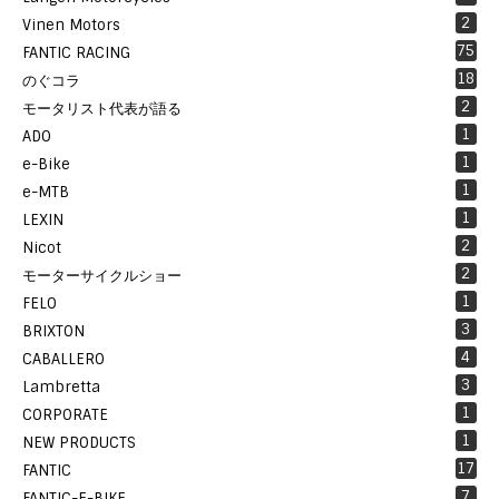
2
Vinen Motors
75
FANTIC RACING
18
のぐコラ
2
モータリスト代表が語る
1
ADO
1
e-Bike
1
e-MTB
1
LEXIN
2
Nicot
2
モーターサイクルショー
1
FELO
3
BRIXTON
4
CABALLERO
3
Lambretta
1
CORPORATE
1
NEW PRODUCTS
17
FANTIC
7
FANTIC-E-BIKE