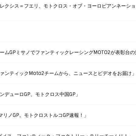
EWS更新「アレクシス＝フエリ、モトクロス・オブ・ヨーロピアンネー
WS更新「ホームGPミサノでファンティックレーシングMOTO2が表彰
S更新「ファンティックMoto2チームから、ニュースとビデオをお届け
更新「エンデューロGP、モトクロス中国GP」
o2サンマリノGP。モトクロストルコGP速報！」