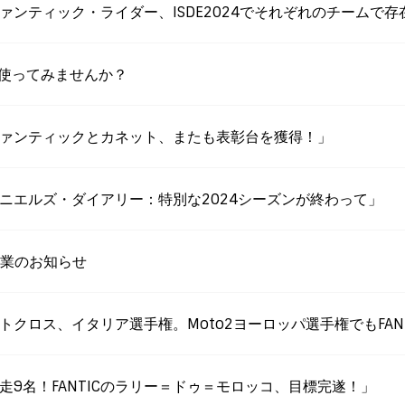
S更新「ファンティック・ライダー、ISDE2024でそれぞれのチームで
、使ってみませんか？
WS更新「ファンティックとカネット、またも表彰台を獲得！」
S更新「ダニエルズ・ダイアリー：特別な2024シーズンが終わって」
休業のお知らせ
S更新「モトクロス、イタリア選手権。Moto2ヨーロッパ選手権でもFANT
S更新「完走9名！FANTICのラリー＝ドゥ＝モロッコ、目標完遂！」